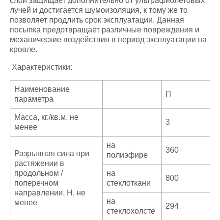
слой защищает дополнительно от ультрафиолетовых
лучей и достигается шумоизоляция, к тому же то
позволяет продлить срок эксплуатации. Данная
посыпка предотвращает различные повреждения и
механические воздействия в период эксплуатации на
кровле.
Характеристики:
Наименование
П
параметра
Масса, кг./кв.м. не
3
менее
на
360
Разрывная сила при
полиэфире
растяжении в
продольном /
на
800
поперечном
стеклоткани
направлении, Н, не
на
менее
294
стеклохолсте