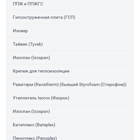
ППЖ и ППЖГС
Гипсостружечная плита (ГСП)
Изовер
Тайвек (Tyvek)
Изоспан (Izospan)
Крепеж для теплоизоляции
Раватерм (Ravatherm) (бывший Styrofoam (Стирофом))
Утеплитель Isoroc (Изорок)
Изоспан (Izospan)
Батеплекс (Bateplex)
Пеноплекс (Penoplex)