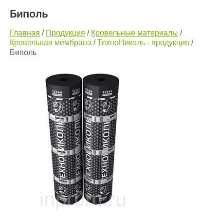
Биполь
Главная
/
Продукция
/
Кровельные материалы
/
Кровельная мембрана
/
ТехноНиколь - продукция
/
Биполь