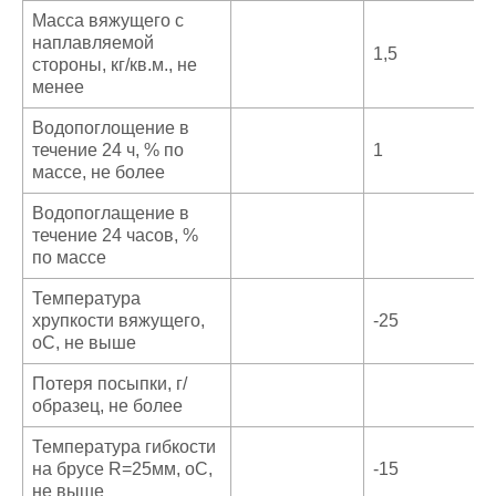
Масса вяжущего с
наплавляемой
1,5
стороны, кг/кв.м., не
менее
Водопоглощение в
течение 24 ч, % по
1
массе, не более
Водопоглащение в
течение 24 часов, %
по массе
Температура
хрупкости вяжущего,
-25
оС, не выше
Потеря посыпки, г/
образец, не более
Температура гибкости
на брусе R=25мм, оС,
-15
не выше