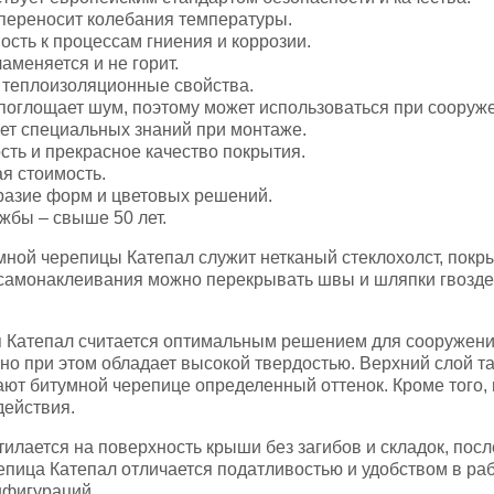
переносит колебания температуры.
ость к процессам гниения и коррозии.
аменяется и не горит.
 теплоизоляционные свойства.
поглощает шум, поэтому может использоваться при соору
ет специальных знаний при монтаже.
ть и прекрасное качество покрытия.
я стоимость.
разие форм и цветовых решений.
жбы – свыше 50 лет.
мной черепицы Катепал служит нетканый стеклохолст, покр
самонаклеивания можно перекрывать швы и шляпки гвоздей
 Катепал считается оптимальным решением для сооружения 
 но при этом обладает высокой твердостью. Верхний слой 
ют битумной черепице определенный оттенок. Кроме того, 
действия.
илается на поверхность крыши без загибов и складок, посл
пица Катепал отличается податливостью и удобством в раб
нфигураций.