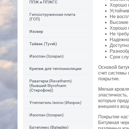
ППЖ и ППЖГС
Хорошо 
Устойчив
Гипсостружечная плита
Не воспл
(ГСП)
Высокие
Хорошо 
Изовер
Не требу
Надежнос
Тайвек (Tyvek)
Доступна
Разнооб
Изоспан (Izospan)
Срок слу
Основой биту
Крепеж для теплоизоляции
счет системы 
покрытие.
Раватерм (Ravatherm)
(бывший Styrofoam
Мягкая кровля
(Стирофом))
эластичность,
которые прида
Утеплитель Isoroc (Изорок)
внешнего воз
Изоспан (Izospan)
Покрытие наст
Битумная чере
Батеплекс (Bateplex)
различных ко