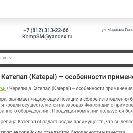
+7 (812) 313-22-66
ул. Маршала Говор
KompSM@yandex.ru
Катепал (Katepal) – особенности примен
тьи
/
Черепица Катепал (Katepal) – особенности применения
epal занимает лидирующие позиции в сфере изготовления 
ля кровли осуществляется на заводах Финляндии с примен
ванного оборудования. Продукция компании пользуется бол
репица Катепал обладает рядом преимуществ, что выделяе
твует европейским стандартом безопасности и качества.