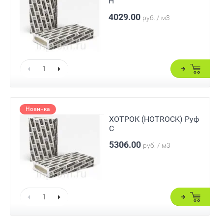
Н
4029.00
руб. / м3
Новинка
ХОТРОК (HOTROCK) Руф
С
5306.00
руб. / м3