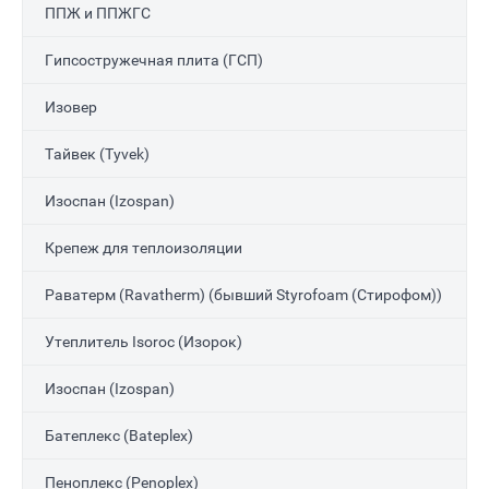
ППЖ и ППЖГС
Гипсостружечная плита (ГСП)
Изовер
Тайвек (Tyvek)
Изоспан (Izospan)
Крепеж для теплоизоляции
Раватерм (Ravatherm) (бывший Styrofoam (Стирофом))
Утеплитель Isoroc (Изорок)
Изоспан (Izospan)
Батеплекс (Bateplex)
Пеноплекс (Penoplex)