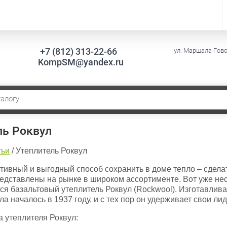
+7 (812) 313-22-66
ул. Маршала Говор
KompSM@yandex.ru
ль Роквул
тьи
/
Утеплитель Роквул
ивный и выгодный способ сохранить в доме тепло – сдел
едставлены на рынке в широком ассортименте. Вот уже не
ся базальтовый утеплитель Роквул (Rockwool). Изготавлив
ла началось в 1937 году, и с тех пор он удерживает свои л
 утеплителя Роквул: