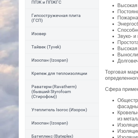
ППЖ и ППЖГС
Высокая 
Постоян
Гипсостружечная плита
Пожарна
(ГСП)
Энергос
Способно
Изовер
Звуко- и
Простота
Тайвек (Tyvek)
Высокая 
Вынослив
Изоспан (Izospan)
Долговеч
Торговая мар
Крепеж для теплоизоляции
определенного
Раватерм (Ravatherm)
Сфера примен
(бывший Styrofoam
(Стирофом))
Общестро
фасадных
Утеплитель Isoroc (Изорок)
Кровельн
из метал
Изоспан (Izospan)
Изоляция
Изоляцио
Батеплекс (Bateplex)
Изоляция