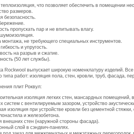
теплоизоляция, что позволяет обеспечить в помещении не
ство размеров.
я безопасность.
бережение.
сть пропускать пар и не впитывать влагу.
 шумоизоляция.
 монтажа, не требующего специальных инструментов.
гибкость и упругость.
ость на разрыв и сжатие.
ность (50 лет службы).
ка Rockwool выпускает широкую номенклатуру изделий. Все
 типа работ: изоляция пола, стен, кровли, труб, фасада, 
ения плит Роквул:
ительная изоляция легких стен, мансардных помещений, 
 систем с вентилируемым зазором, устройство акустически
ая изоляция при устройстве кровли без цементной стяжки,
лонастила и железобетона.
 внешних стен (наружной стороны фасада).
нный слой в сэндвич-панелях.
 под заказ для межкомнатных и межэтажных перегородок,