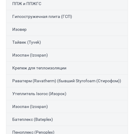
ППЖ и ППЖГС
Гипсостружечная плита (ГСП)
Изовер
Тайвек (Tyvek)
Изоспан (Izospan)
Крепеж для теплоизоляции
Раватерм (Ravatherm) (бывший Styrofoam (Стирофом))
Утеплитель Isoroc (Изорок)
Изоспан (Izospan)
Батеплекс (Bateplex)
Пеноплекс (Penoplex)