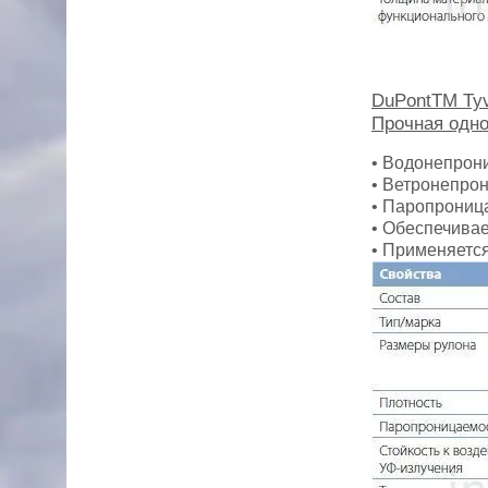
DuPontTM Tyv
Прочная одн
• Водонепрон
• Ветронепро
• Паропрониц
• Обеспечивае
• Применяется