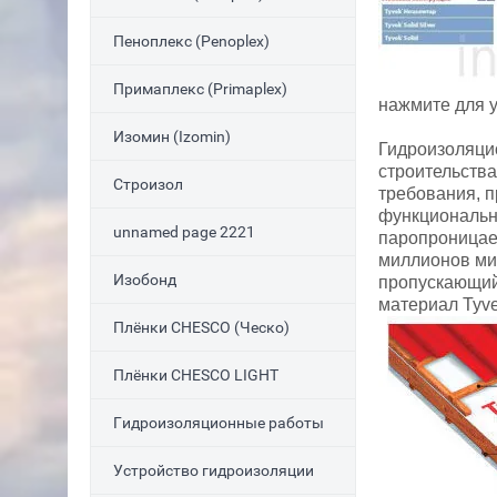
Пеноплекс (Penoplex)
Примаплекс (Primaplex)
нажмите для 
Изомин (Izomin)
Гидроизоляци
строительства
Строизол
требования, 
функциональн
unnamed page 2221
паропроницае
миллионов мик
Изобонд
пропускающий
материал Tyve
Плёнки CHESCO (Ческо)
Плёнки CHESCO LIGHT
Гидроизоляционные работы
Устройство гидроизоляции