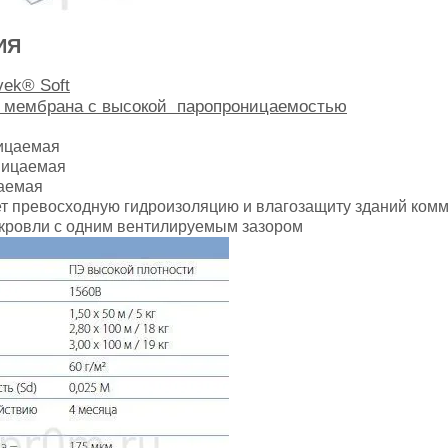
ИЯ
ek® Soft
 мембрана с высокой паропроницаемостью
ицаемая
ницаемая
аемая
т превосходную гидроизоляцию и влагозащиту зданий комм
 кровли с одним вентилируемым зазором