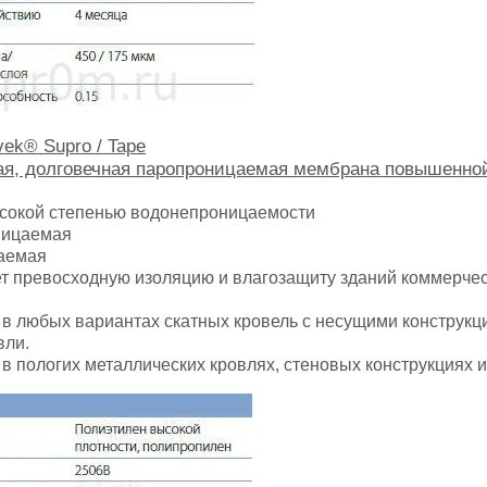
ek® Supro / Tape
ая, долговечная паропроницаемая мембрана повышенной
ысокой степенью водонепроницаемости
ницаемая
аемая
т превосходную изоляцию и влагозащиту зданий коммерчес
в любых вариантах скатных кровель с несущими конструкци
вли.
в пологих металлических кровлях, стеновых конструкциях и