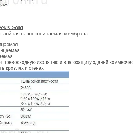
ek® Solid
ослойная паропроницаемая мембрана
ицаемая
ницаемая
аемая
т превосходную изоляцию и влагозащиту зданий коммерчес
 в кровлях и стенах