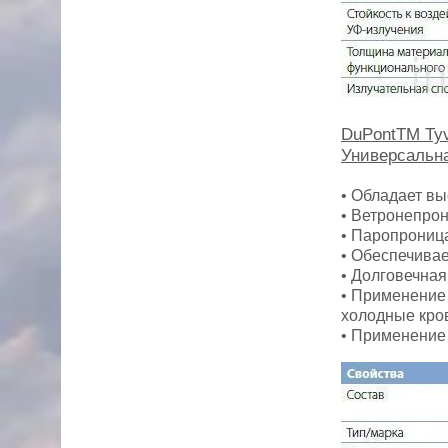
DuPontTM Tyv
Универсальн
• Обладает в
• Ветронепро
• Паропрониц
• Обеспечивае
• Долговечная
• Применение 
холодные кро
• Применение 