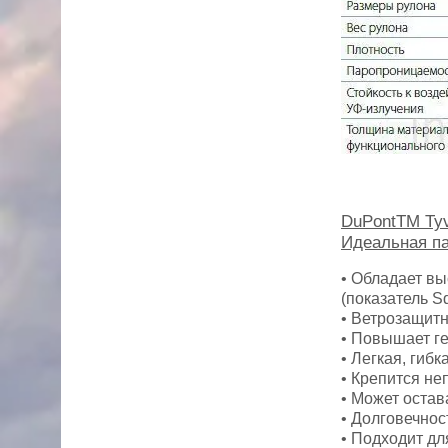
DuPontTM Ty
Идеальная п
• Обладает в
(показатель Sd
• Ветрозащит
• Повышает ге
• Легкая, гибк
• Крепится не
• Может остав
• Долговечно
• Подходит дл