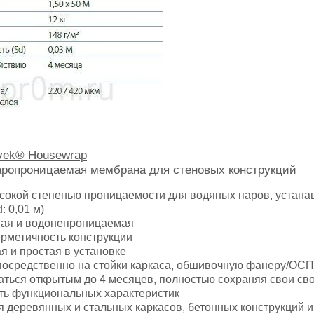
vek® Housewrap
аропроницаемая мембрана для стеновых конструкций
ысокой степенью проницаемости для водяных паров, устан
: 0,01 м)
ная и водонепроницаемая
рметичность конструкции
ая и простая в установке
посредственно на стойки каркаса, обшивочную фанеру/ОСП
аться открытым до 4 месяцев, полностью сохраняя свои сво
сть функциональных характеристик
я деревянных и стальных каркасов, бетонных конструкций