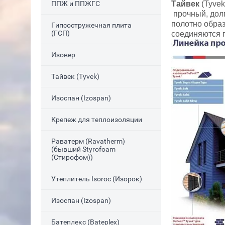
ППЖ и ППЖГС
Тайвек
(Tyvek
прочный, дол
полотно обра
Гипсостружечная плита
(ГСП)
соединяются п
Изовер
Тайвек (Tyvek)
Изоспан (Izospan)
Крепеж для теплоизоляции
Раватерм (Ravatherm)
(бывший Styrofoam
(Стирофом))
Утеплитель Isoroc (Изорок)
Изоспан (Izospan)
Батеплекс (Bateplex)