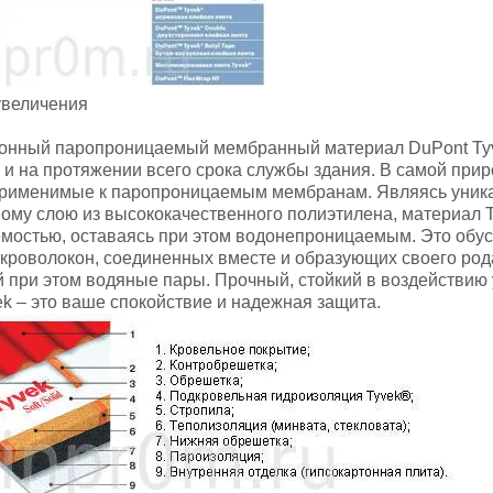
увеличения
онный паропроницаемый мембранный материал DuPont Tyv
 и на протяжении всего срока службы здания. В самой пр
применимые к паропроницаемым мембранам. Являясь уник
ому слою из высококачественного полиэтилена, материал T
мостью, оставаясь при этом водонепроницаемым. Это обусл
роволокон, соединенных вместе и образующих своего рода
 при этом водяные пары. Прочный, стойкий в воздействию 
k – это ваше спокойствие и надежная защита.