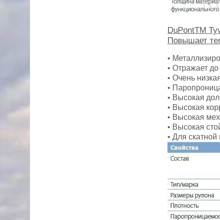
DuPontTM Tyv
Повышает теп
• Металлизир
• Отражает до
• Очень низка
• Паропрони
• Высокая до
• Высокая кор
• Высокая ме
• Высокая ст
• Для скатной