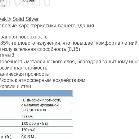
ek® Solid Silver
ловые характеристики вашего здания
ованная поверхность
 85% теплового излучения, что повышает комфорт в летний
я излучательная способность (0,15)
цаемый
лговечность металлического слоя, благодаря защитному ин
розионная стойкость
ханическая прочность
ойкость к атмосферным воздействиям
 кровли и стен