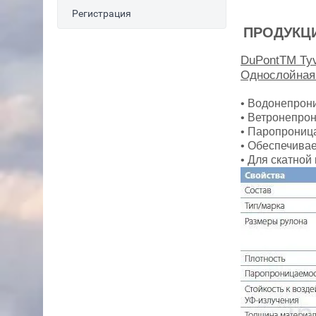
Регистрация
ПРОДУКЦ
DuPontTM Tyv
Однослойная
• Водонепрон
• Ветронепро
• Паропрониц
• Обеспечивае
• Для скатной